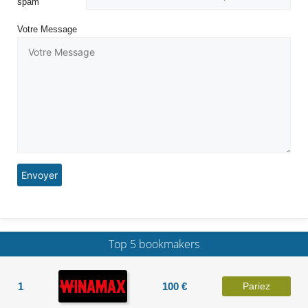
spam
Votre Message
Top 5 bookmakers
1
100 €
Pariez