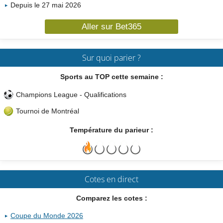
Depuis le 27 mai 2026
Aller sur Bet365
Sur quoi parier ?
Sports au TOP cette semaine :
Champions League - Qualifications
Tournoi de Montréal
Température du parieur :
Cotes en direct
Comparez les cotes :
Coupe du Monde 2026