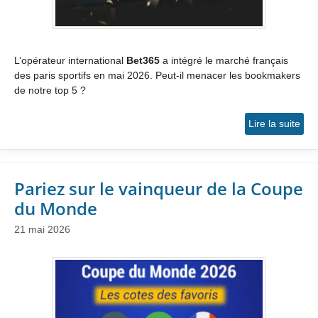
L’opérateur international
Bet365
a intégré le marché français
des paris sportifs en mai 2026. Peut-il menacer les bookmakers
de notre top 5 ?
Lire la suite
Pariez sur le vainqueur de la Coupe
du Monde
21 mai 2026