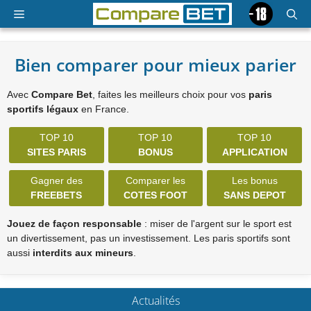
Aller
Menu
au
contenu
Bien
comparer
pour mieux
parier
Avec
Compare Bet
, faites les meilleurs choix pour vos
paris
sportifs légaux
en France.
TOP 10
TOP 10
TOP 10
SITES PARIS
BONUS
APPLICATION
Gagner des
Comparer les
Les bonus
FREEBETS
COTES FOOT
SANS DEPOT
Jouez de façon responsable
: miser de l'argent sur le sport est
un divertissement, pas un investissement. Les paris sportifs sont
aussi
interdits aux mineurs
.
Actualités