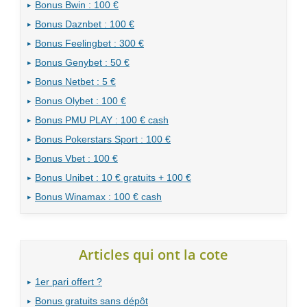
Bonus Bwin : 100 €
Bonus Daznbet : 100 €
Bonus Feelingbet : 300 €
Bonus Genybet : 50 €
Bonus Netbet : 5 €
Bonus Olybet : 100 €
Bonus PMU PLAY : 100 € cash
Bonus Pokerstars Sport : 100 €
Bonus Vbet : 100 €
Bonus Unibet : 10 € gratuits + 100 €
Bonus Winamax : 100 € cash
Articles qui ont la cote
1er pari offert ?
Bonus gratuits sans dépôt