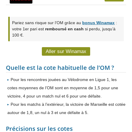
Pariez sans risque sur l’OM grâce au
bonus Winamax
:
votre 1er pari est
remboursé en cash
si perdu, jusqu’à
100 €.
Aller sur Winamax
Quelle est la cote habituelle de l’OM ?
Pour les rencontres jouées au Vélodrome en Ligue 1, les
cotes moyennes de l’OM sont en moyenne de 1,5 pour une
victoire, 4 pour un match nul et 6 pour une défaite.
Pour les matchs à l’extérieur, la victoire de Marseille est cotée
autour de 1,8, un nul à 3 et une défaite à 5.
Précisions sur les cotes