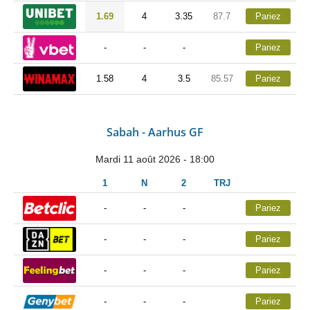
1.69
4
3.35
87.7
Pariez
-
-
-
Pariez
1.58
4
3.5
85.57
Pariez
Sabah - Aarhus GF
Mardi 11 août 2026 - 18:00
1
N
2
TRJ
-
-
-
Pariez
-
-
-
Pariez
-
-
-
Pariez
-
-
-
Pariez