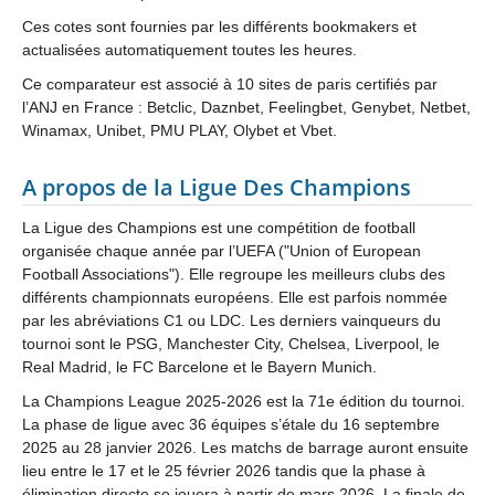
Ces cotes sont fournies par les différents bookmakers et
actualisées automatiquement toutes les heures.
Ce comparateur est associé à 10 sites de paris certifiés par
l’ANJ en France : Betclic, Daznbet, Feelingbet, Genybet, Netbet,
Winamax, Unibet, PMU PLAY, Olybet et Vbet.
A propos de la Ligue Des Champions
La Ligue des Champions est une compétition de football
organisée chaque année par l’UEFA ("
Union of European
Football Associations"
). Elle regroupe les meilleurs clubs des
différents championnats européens. Elle est parfois nommée
par les abréviations C1 ou LDC. Les derniers vainqueurs du
tournoi sont le PSG, Manchester City, Chelsea, Liverpool, le
Real Madrid, le FC Barcelone et le Bayern Munich.
La Champions League 2025-2026 est la 71e édition du tournoi.
La phase de ligue avec 36 équipes s’étale du 16 septembre
2025 au 28 janvier 2026. Les matchs de barrage auront ensuite
lieu entre le 17 et le 25 février 2026 tandis que la phase à
élimination directe se jouera à partir de mars 2026. La finale de