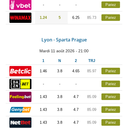
-
-
-
Pariez
1.24
5
6.25
85.73
Pariez
Lyon - Sparta Prague
Mardi 11 août 2026 - 21:00
1
N
2
TRJ
1.46
3.8
4.65
85.97
Pariez
-
-
-
Pariez
1.43
3.8
4.7
85.09
Pariez
1.43
3.8
4.7
85.09
Pariez
1.43
3.8
4.7
85.09
Pariez