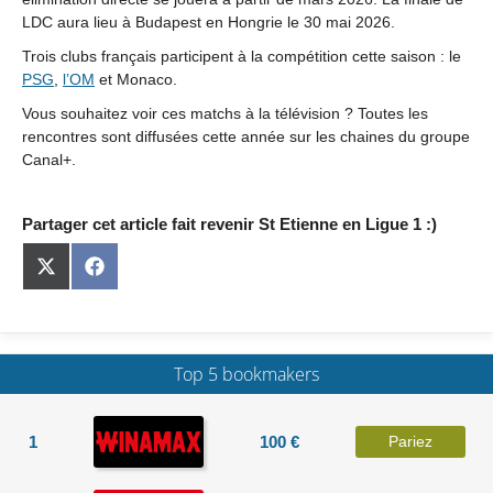
LDC aura lieu à Budapest en Hongrie le 30 mai 2026.
Trois clubs français participent à la compétition cette saison : le
PSG
,
l’OM
et Monaco.
Vous souhaitez voir ces matchs à la télévision ? Toutes les
rencontres sont diffusées cette année sur les chaines du groupe
Canal+.
Partager cet article fait revenir St Etienne en Ligue 1 :)
Share
Share
on
on
X
Facebook
(Twitter)
Top 5 bookmakers
1
100 €
Pariez