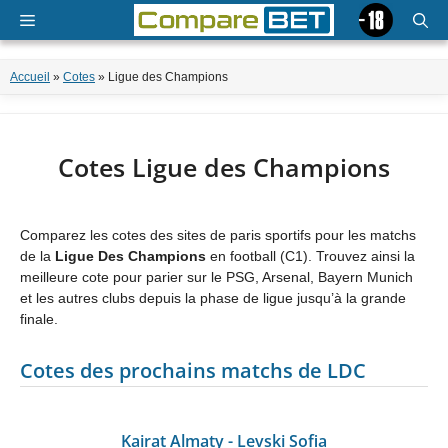
Aller
Menu
au
contenu
Accueil
»
Cotes
»
Ligue des Champions
Cotes Ligue des Champions
Comparez les cotes des sites de paris sportifs pour les matchs
de la
Ligue Des Champions
en football (C1). Trouvez ainsi la
meilleure cote pour parier sur le PSG, Arsenal, Bayern Munich
et les autres clubs depuis la phase de ligue jusqu’à la grande
finale.
Cotes des prochains matchs de LDC
Kairat Almaty - Levski Sofia