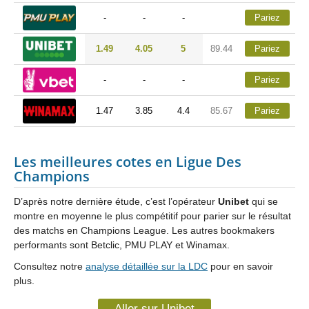
-
-
-
Pariez
1.49
4.05
5
89.44
Pariez
-
-
-
Pariez
1.47
3.85
4.4
85.67
Pariez
Les meilleures cotes en Ligue Des
Champions
D’après notre dernière étude, c’est l’opérateur
Unibet
qui se
montre en moyenne le plus compétitif pour parier sur le résultat
des matchs en Champions League. Les autres bookmakers
performants sont Betclic, PMU PLAY et Winamax.
Consultez notre
analyse détaillée sur la LDC
pour en savoir
plus.
Aller sur Unibet