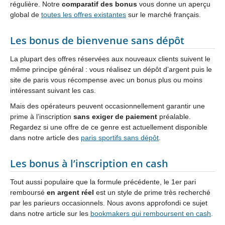
régulière. Notre
comparatif des bonus
vous donne un aperçu
global de
toutes les offres existantes
sur le marché français.
Les bonus de bienvenue sans dépôt
La plupart des offres réservées aux nouveaux clients suivent le
même principe général : vous réalisez un dépôt d’argent puis le
site de paris vous récompense avec un bonus plus ou moins
intéressant suivant les cas.
Mais des opérateurs peuvent occasionnellement garantir une
prime à l’inscription
sans exiger de paiement
préalable.
Regardez si une offre de ce genre est actuellement disponible
dans notre article des
paris sportifs sans dépôt
.
Les bonus à l’inscription en cash
Tout aussi populaire que la formule précédente, le 1er pari
remboursé
en argent réel
est un style de prime très recherché
par les parieurs occasionnels. Nous avons approfondi ce sujet
dans notre article sur les
bookmakers qui remboursent en cash
.