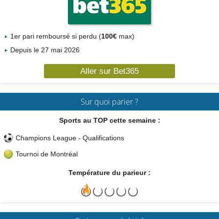
1er pari remboursé si perdu (
100€
max)
Depuis le 27 mai 2026
Aller sur Bet365
Sur quoi parier ?
Sports au TOP cette semaine :
Champions League - Qualifications
Tournoi de Montréal
Température du parieur :