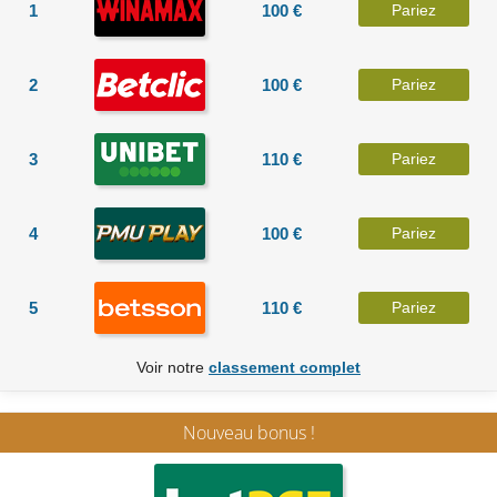
1
100 €
Pariez
2
100 €
Pariez
3
110 €
Pariez
4
100 €
Pariez
5
110 €
Pariez
Voir notre
classement complet
Nouveau bonus !