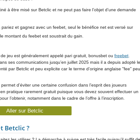
iné à être misé sur Betclic et ne peut pas faire l’objet d’une demande
pariez et gagnez avec un feebet, seul le bénéfice net est versé sur
 le montant du feebet est soustrait du gain.
 de jeu est généralement appelé pari gratuit, bonusbet ou
freebet
.
tif dans ses communications jusqu’en juillet 2025 mais il a depuis adopté l
té par Betclic et peu explicite car le terme d’origine anglaise "fee" peu
 permet d’éviter une certaine confusion dans l’esprit des joueurs
 en pratique rarement gratuit puisque vous devez souvent effectuer un
ur l’obtenir, notamment dans le cadre de l’offre à l’inscription.
Aller sur Betclic
 Betclic ?
tez les utiliser ? La démarche à suivre est très facile puisqu’il suffit d