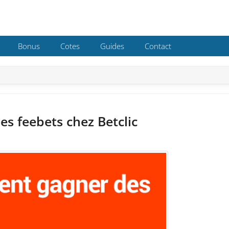
Bonus
Cotes
Guides
Contact
s feebets chez Betclic