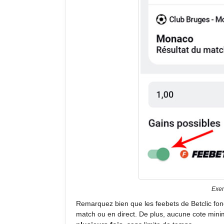
Exem
Remarquez bien que les feebets de Betclic fonc
match ou en direct. De plus, aucune cote mini