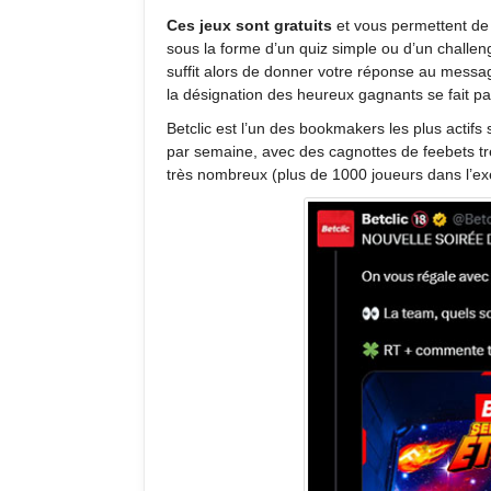
Ces jeux sont gratuits
et vous permettent de 
sous la forme d’un quiz simple ou d’un challen
suffit alors de donner votre réponse au messag
la désignation des heureux gagnants se fait par
Betclic est l’un des bookmakers les plus actifs
par semaine, avec des cagnottes de feebets trè
très nombreux (plus de 1000 joueurs dans l’ex