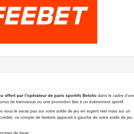
eu offert par l’opérateur de paris sportifs Betclic
dans le cadre d’un
nus de bienvenue ou une promotion liée à un événement sportif.
e vous le verse pas sur votre solde de jeu en argent réel mais sur un
 crédité, ce compte de feebets apparaît à gauche de votre solde de jeu
incipes de base :