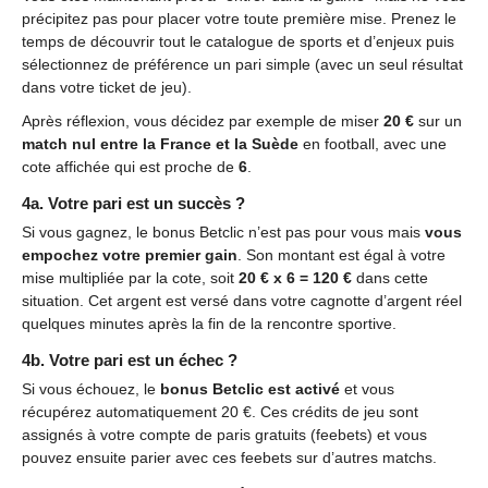
précipitez pas pour placer votre toute première mise. Prenez le
temps de découvrir tout le catalogue de sports et d’enjeux puis
sélectionnez de préférence un pari simple (avec un seul résultat
dans votre ticket de jeu).
Après réflexion, vous décidez par exemple de miser
20 €
sur un
match nul entre la France et la Suède
en football, avec une
cote affichée qui est proche de
6
.
4a. Votre pari est un succès ?
Si vous gagnez, le bonus Betclic n’est pas pour vous mais
vous
empochez votre premier gain
. Son montant est égal à votre
mise multipliée par la cote, soit
20 € x 6 = 120 €
dans cette
situation. Cet argent est versé dans votre cagnotte d’argent réel
quelques minutes après la fin de la rencontre sportive.
4b. Votre pari est un échec ?
Si vous échouez, le
bonus Betclic est activé
et vous
récupérez automatiquement 20 €. Ces crédits de jeu sont
assignés à votre compte de paris gratuits (feebets) et vous
pouvez ensuite parier avec ces feebets sur d’autres matchs.