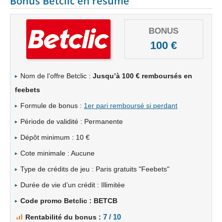
Bonus Betclic en résumé
BONUS
100 €
Nom de l’offre Betclic :
Jusqu’à 100 € remboursés en
feebets
Formule de bonus :
1er pari remboursé si perdant
Période de validité : Permanente
Dépôt minimum : 10 €
Cote minimale : Aucune
Type de crédits de jeu : Paris gratuits "Feebets"
Durée de vie d’un crédit : Illimitée
Code promo Betclic : BETCB
7 / 10
Rentabilité du bonus :