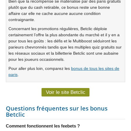
Bien que la récompense se matérialise par des paris gratuits
plutôt que du cash retirable, ce bonus reste une bonne
affaire car elle ne cache aucune aucune condition
contraignante.
Concernant les promotions régulières, Betclic déploie
certainement l’offre la plus abondante du marché et il y en a
pour tous les goûts : les défis et le Multiboost séduiront les
parieurs chevronnés tandis que les multiples quiz gratuits sur
les réseaux sociaux et la billetterie Betclic sont une aubaine
pour les joueurs occasionnels.
Pour aller plus loin, comparez les
bonus de tous les sites de
paris
.
Voir le site Betclic
Questions fréquentes sur les bonus
Betclic
Comment fonctionnent les feebets ?