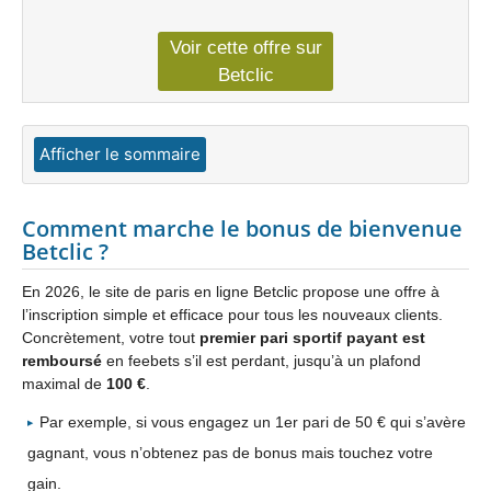
Voir cette offre sur
Betclic
Afficher le sommaire
Comment marche le bonus de bienvenue
Betclic ?
En 2026, le site de paris en ligne Betclic propose une offre à
l’inscription simple et efficace pour tous les nouveaux clients.
Concrètement, votre tout
premier pari sportif payant est
remboursé
en feebets s’il est perdant, jusqu’à un plafond
maximal de
100 €
.
Par exemple, si vous engagez un 1er pari de 50 € qui s’avère
gagnant, vous n’obtenez pas de bonus mais touchez votre
gain.