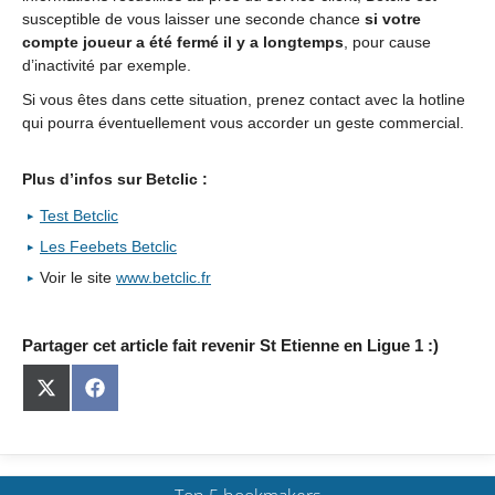
susceptible de vous laisser une seconde chance
si votre
compte joueur a été fermé il y a longtemps
, pour cause
d’inactivité par exemple.
Si vous êtes dans cette situation, prenez contact avec la hotline
qui pourra éventuellement vous accorder un geste commercial.
Plus d’infos sur Betclic :
Test Betclic
Les Feebets Betclic
Voir le site
www.betclic.fr
Partager cet article fait revenir St Etienne en Ligue 1 :)
Share
Share
on
on
X
Facebook
(Twitter)