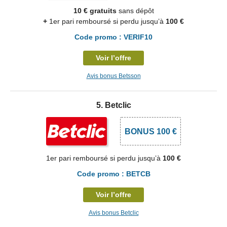
10 € gratuits
sans dépôt
+
1er pari remboursé si perdu jusqu’à
100 €
Code promo :
VERIF10
Voir l’offre
Avis bonus Betsson
5. Betclic
BONUS
100 €
1er pari remboursé si perdu jusqu’à
100 €
Code promo :
BETCB
Voir l’offre
Avis bonus Betclic