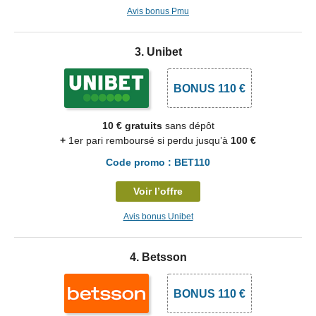
Avis bonus Pmu
3. Unibet
BONUS
110 €
10 € gratuits
sans dépôt
+
1er pari remboursé si perdu jusqu’à
100 €
Code promo :
BET110
Voir l’offre
Avis bonus Unibet
4. Betsson
BONUS
110 €