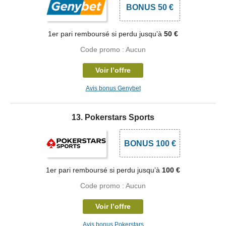
BONUS
50 €
1er pari remboursé si perdu jusqu’à
50 €
Code promo :
Aucun
Voir l’offre
Avis bonus Genybet
13. Pokerstars Sports
BONUS
100 €
1er pari remboursé si perdu jusqu’à
100 €
Code promo :
Aucun
Voir l’offre
Avis bonus Pokerstars