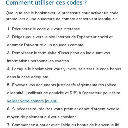
Comment utiliser ces codes ?
Quel que soit le bookmaker, le processus pour activer un code
promo lors d’une ouverture de compte est souvent identique :
Récupérez le code qui vous intéresse.
Dirigez-vous vers le site Internet de l’opérateur choisi et
entamez l’ouverture d’un nouveau compte.
Remplissez le formulaire d’inscription en indiquant vos
informations personnelles exactes.
Lorsque le bookmaker vous y invite, saisissez le code bonus
dans la case adéquate.
Envoyez vos documents justificatifs réglementaires (pièce
d’identité, justificatif de domicile et RIB) à l’opérateur pour faire
valider votre compte joueur.
Si nécessaire, réalisez votre premier dépôt d’argent avec le
moyen de paiement qui vous convient.
Commencez à parier avec l’aide du bonus de bienvenue lié