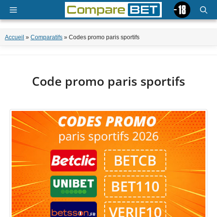
Aller
Menu
au
contenu
Accueil
»
Comparatifs
»
Codes promo paris sportifs
Code promo paris sportifs