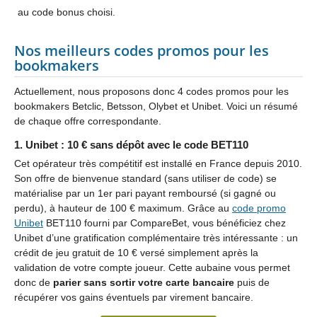
au code bonus choisi.
Nos meilleurs codes promos pour les
bookmakers
Actuellement, nous proposons donc 4 codes promos pour les
bookmakers Betclic, Betsson, Olybet et Unibet. Voici un résumé
de chaque offre correspondante.
1. Unibet : 10 € sans dépôt avec le code BET110
Cet opérateur très compétitif est installé en France depuis 2010.
Son offre de bienvenue standard (sans utiliser de code) se
matérialise par un 1er pari payant remboursé (si gagné ou
perdu), à hauteur de 100 € maximum. Grâce au
code promo
Unibet
BET110 fourni par CompareBet, vous bénéficiez chez
Unibet d’une gratification complémentaire très intéressante : un
crédit de jeu gratuit de 10 € versé simplement après la
validation de votre compte joueur. Cette aubaine vous permet
donc de
parier sans sortir votre carte bancaire
puis de
récupérer vos gains éventuels par virement bancaire.