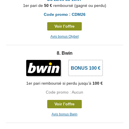
1er pari de
50 €
remboursé (gagné ou perdu)
Code promo :
CDM26
Voir l’offre
Avis bonus Olybet
8. Bwin
BONUS
100 €
1er pari remboursé si perdu jusqu’à
100 €
Code promo :
Aucun
Voir l’offre
Avis bonus Bwin