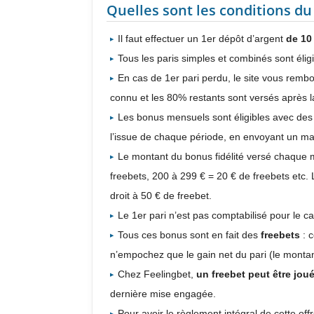
Quelles sont les conditions du
Il faut effectuer un 1er dépôt d’argent
de 10
Tous les paris simples et combinés sont élig
En cas de 1er pari perdu, le site vous remb
connu et les 80% restants sont versés après l
Les bonus mensuels sont éligibles avec des
l’issue de chaque période, en envoyant un mai
Le montant du bonus fidélité versé chaque m
freebets, 200 à 299 € = 20 € de freebets etc
droit à 50 € de freebet.
Le 1er pari n’est pas comptabilisé pour le cal
Tous ces bonus sont en fait des
freebets
: c
n’empochez que le gain net du pari (le montan
Chez Feelingbet,
un freebet peut être joué
dernière mise engagée.
Pour avoir le règlement intégral de cette offr