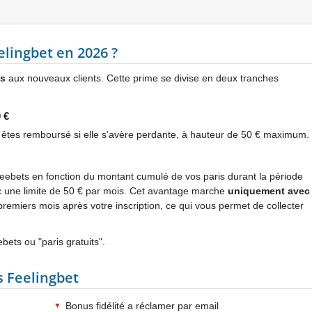
ingbet en 2026 ?
us
aux nouveaux clients. Cette prime se divise en deux tranches
 €
 êtes remboursé si elle s’avère perdante, à hauteur de 50 € maximum.
reebets en fonction du montant cumulé de vos paris durant la période
 une limite de 50 € par mois. Cet avantage marche
uniquement avec
premiers mois après votre inscription, ce qui vous permet de collecter
ets ou "paris gratuits".
s Feelingbet
Bonus fidélité a réclamer par email