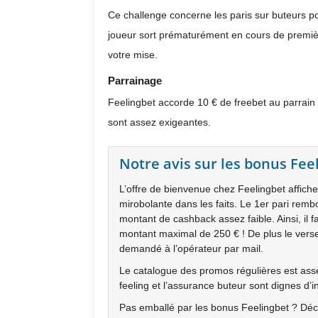
Ce challenge concerne les paris sur buteurs pou
joueur sort prématurément en cours de premiè
votre mise.
Parrainage
Feelingbet accorde 10 € de freebet au parrain et
sont assez exigeantes.
Notre avis sur les bonus Fee
L’offre de bienvenue chez Feelingbet affich
mirobolante dans les faits. Le 1er pari rem
montant de cashback assez faible. Ainsi, il 
montant maximal de 250 € ! De plus le vers
demandé à l’opérateur par mail.
Le catalogue des promos régulières est as
feeling et l’assurance buteur sont dignes d’in
Pas emballé par les bonus Feelingbet ? Dé