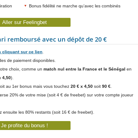
iration
Bonus fidélité ne marche qu’avec les combinés
Aller sur Feelingbet
pari remboursé avec un dépôt de 20 €
 cliquant sur ce lien
.
des de paiement disponibles.
 votre choix, comme un
match nul entre la France et le Sénégal
en
on
4,50
).
droit au 1er bonus mais vous touchez
20 € x 4,50
soit
90 €
.
verse 20% de votre mise (soit 4 € de freebet) sur votre compte joueur
 ensuite les 80% restants (soit 16 € de freebet).
Je profite du bonus !