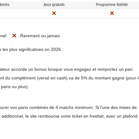
binés
Jeux gratuits
Programme fidélité
nel
: Rarement ou jamais
les plus significatives en 2026 :
rateur accorde un bonus lorsque vous engagez et remportez un pari
ant du complément (versé en cash) va de 5% du montant gagné (pour 
paris ou plus).
urer vos paris combinés de 4 matchs minimum. Si l’une des mises de
additionnel, le site rembourse votre ticket en freebet, avec un plafond