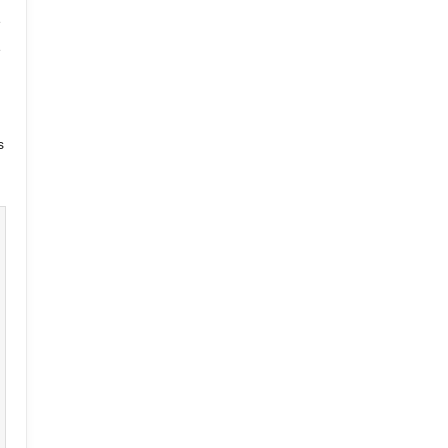
e
e
s