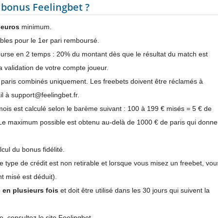
 bonus Feelingbet ?
 euros
minimum.
ibles pour le 1er pari remboursé.
ourse en 2 temps : 20% du montant dès que le résultat du match est
a validation de votre compte joueur.
 paris combinés uniquement. Les freebets doivent être réclamés à
l à support@feelingbet.fr.
ois est calculé selon le barème suivant : 100 à 199 € misés = 5 € de
. Le maximum possible est obtenu au-delà de 1000 € de paris qui donne
cul du bonus fidélité.
e type de crédit est non retirable et lorsque vous misez un freebet, vou
t misé est déduit).
 en plusieurs fois
et doit être utilisé dans les 30 jours qui suivent la
e, consultez le site Feelingbet.