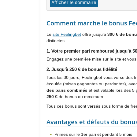
Afficher le sommaire
Comment marche le bonus Feel
Le
site Feelingbet
offre jusqu’à
300 € de bon
distinctes.
1. Votre premier pari remboursé jusqu’à 50
Engagez une première mise sur le site et vous
2. Jusqu’à 250 € de bonus fidélité
Tous les 30 jours, Feelingbet vous verse des f
écoulée (mises gagnantes ou perdantes), avec
des paris combinés
et est valable lors des 5 
250 €
de bonus au maximum.
Tous ces bonus sont versés sous forme de freeb
Avantages et défauts du bonu
Primes sur le 1er pari et pendant 5 mois