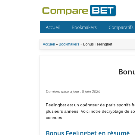
Aller
au
contenu
Accueil
Bookmakers
Comparatifs
Accueil
»
Bookmakers
»
Bonus Feelingbet
Bonu
Dernière mise à jour : 8 juin 2026
Feelingbet est un opérateur de paris sportifs
plusieurs années. Voici notre décryptage de s
connues.
Bonus Feelingbet en résumé