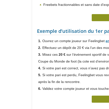
Freebets fractionnables et sans date d’exp
Exemple d’utilisation du 1er 
Ouvrez un compte joueur sur Feelingbet
en
Effectuez un dépôt de 20 € via l’un des mo
Misez ces
20 €
sur l’événement sportif de
Coupe du Monde de foot (la cote est d’envir
Si votre pari est correct, vous n’avez pas 
Si votre pari est perdu, Feelingbet vous re
après la fin de la rencontre.
Validez votre compte joueur et vous touchez