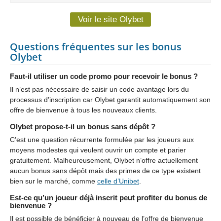
Voir le site Olybet
Questions fréquentes sur les bonus
Olybet
Faut-il utiliser un code promo pour recevoir le bonus ?
Il n’est pas nécessaire de saisir un code avantage lors du
processus d’inscription car Olybet garantit automatiquement son
offre de bienvenue à tous les nouveaux clients.
Olybet propose-t-il un bonus sans dépôt ?
C’est une question récurrente formulée par les joueurs aux
moyens modestes qui veulent ouvrir un compte et parier
gratuitement. Malheureusement, Olybet n’offre actuellement
aucun bonus sans dépôt mais des primes de ce type existent
bien sur le marché, comme
celle d’Unibet
.
Est-ce qu’un joueur déjà inscrit peut profiter du bonus de
bienvenue ?
Il est possible de bénéficier à nouveau de l’offre de bienvenue