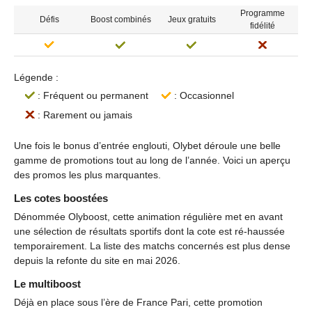
Programme
Défis
Boost combinés
Jeux gratuits
fidélité
Légende :
: Fréquent ou permanent
: Occasionnel
: Rarement ou jamais
Une fois le bonus d’entrée englouti, Olybet déroule une belle
gamme de promotions tout au long de l’année. Voici un aperçu
des promos les plus marquantes.
Les cotes boostées
Dénommée Olyboost, cette animation régulière met en avant
une sélection de résultats sportifs dont la cote est ré-haussée
temporairement. La liste des matchs concernés est plus dense
depuis la refonte du site en mai 2026.
Le multiboost
Déjà en place sous l’ère de France Pari, cette promotion