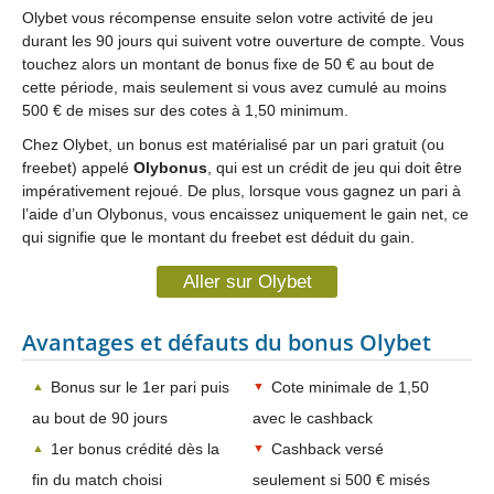
Olybet vous récompense ensuite selon votre activité de jeu
durant les 90 jours qui suivent votre ouverture de compte. Vous
touchez alors un montant de bonus fixe de 50 € au bout de
cette période, mais seulement si vous avez cumulé au moins
500 € de mises sur des cotes à 1,50 minimum.
Chez Olybet, un bonus est matérialisé par un pari gratuit (ou
freebet) appelé
Olybonus
, qui est un crédit de jeu qui doit être
impérativement rejoué. De plus, lorsque vous gagnez un pari à
l’aide d’un Olybonus, vous encaissez uniquement le gain net, ce
qui signifie que le montant du freebet est déduit du gain.
Aller sur Olybet
Avantages et défauts du bonus Olybet
Bonus sur le 1er pari puis
Cote minimale de 1,50
au bout de 90 jours
avec le cashback
1er bonus crédité dès la
Cashback versé
fin du match choisi
seulement si 500 € misés