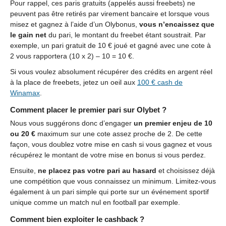
Pour rappel, ces paris gratuits (appelés aussi freebets) ne
peuvent pas être retirés par virement bancaire et lorsque vous
misez et gagnez à l’aide d’un Olybonus,
vous n’encaissez que
le gain net
du pari, le montant du freebet étant soustrait. Par
exemple, un pari gratuit de 10 € joué et gagné avec une cote à
2 vous rapportera (10 x 2) – 10 = 10 €.
Si vous voulez absolument récupérer des crédits en argent réel
à la place de freebets, jetez un oeil aux
100 € cash de
Winamax
.
Comment placer le premier pari sur Olybet ?
Nous vous suggérons donc d’engager
un premier enjeu de 10
ou 20 €
maximum sur une cote assez proche de 2. De cette
façon, vous doublez votre mise en cash si vous gagnez et vous
récupérez le montant de votre mise en bonus si vous perdez.
Ensuite,
ne placez pas votre pari au hasard
et choisissez déjà
une compétition que vous connaissez un minimum. Limitez-vous
également à un pari simple qui porte sur un événement sportif
unique comme un match nul en football par exemple.
Comment bien exploiter le cashback ?