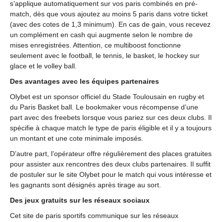
s’applique automatiquement sur vos paris combinés en pré-
match, dès que vous ajoutez au moins 5 paris dans votre ticket
(avec des cotes de 1,3 minimum). En cas de gain, vous recevez
un complément en cash qui augmente selon le nombre de
mises enregistrées. Attention, ce multiboost fonctionne
seulement avec le football, le tennis, le basket, le hockey sur
glace et le volley ball.
Des avantages avec les équipes partenaires
Olybet est un sponsor officiel du Stade Toulousain en rugby et
du Paris Basket ball. Le bookmaker vous récompense d’une
part avec des freebets lorsque vous pariez sur ces deux clubs. Il
spécifie à chaque match le type de paris éligible et il y a toujours
un montant et une cote minimale imposés.
D’autre part, l’opérateur offre régulièrement des places gratuites
pour assister aux rencontres des deux clubs partenaires. Il suffit
de postuler sur le site Olybet pour le match qui vous intéresse et
les gagnants sont désignés après tirage au sort.
Des jeux gratuits sur les réseaux sociaux
Cet site de paris sportifs communique sur les réseaux