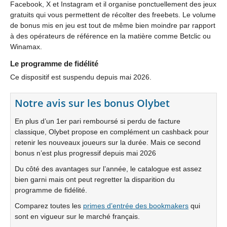
Facebook, X et Instagram et il organise ponctuellement des jeux
gratuits qui vous permettent de récolter des freebets. Le volume
de bonus mis en jeu est tout de même bien moindre par rapport
à des opérateurs de référence en la matière comme Betclic ou
Winamax.
Le programme de fidélité
Ce dispositif est suspendu depuis mai 2026.
Notre avis sur les bonus Olybet
En plus d’un 1er pari remboursé si perdu de facture
classique, Olybet propose en complément un cashback pour
retenir les nouveaux joueurs sur la durée. Mais ce second
bonus n’est plus progressif depuis mai 2026
Du côté des avantages sur l’année, le catalogue est assez
bien garni mais ont peut regretter la disparition du
programme de fidélité.
Comparez toutes les
primes d’entrée des bookmakers
qui
sont en vigueur sur le marché français.