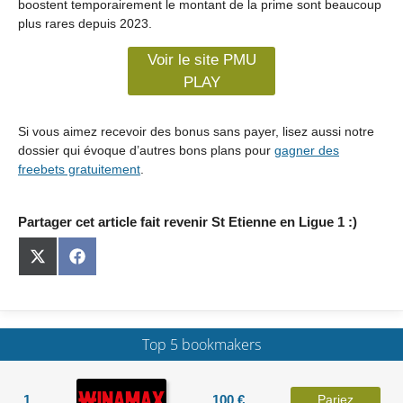
boostent temporairement le montant de la prime sont beaucoup
plus rares depuis 2023.
Voir le site PMU
PLAY
Si vous aimez recevoir des bonus sans payer, lisez aussi notre
dossier qui évoque d’autres bons plans pour
gagner des
freebets gratuitement
.
Partager cet article fait revenir St Etienne en Ligue 1 :)
Share
Share
on
on
X
Facebook
(Twitter)
Top 5 bookmakers
1
100 €
Pariez