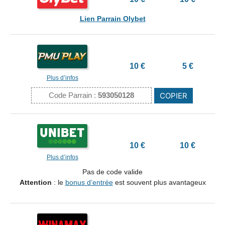
Lien Parrain Olybet
10 €
5 €
Plus d’infos
Code Parrain :
593050128
10 €
10 €
Plus d’infos
Pas de code valide
Attention
: le
bonus d’entrée
est souvent plus avantageux