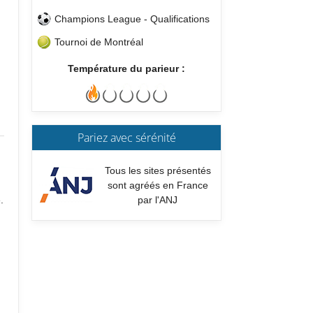
Champions League - Qualifications
Tournoi de Montréal
Température du parieur :
Pariez avec sérénité
Tous les sites présentés
sont agréés en France
par l'ANJ
.