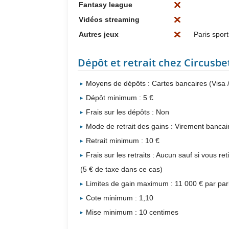
Fantasy league
Vidéos
streaming
Autres jeux
Paris spor
Dépôt et retrait chez Circusbe
Moyens de dépôts : Cartes bancaires (Visa / 
Dépôt minimum : 5 €
Frais sur les dépôts : Non
Mode de retrait des gains : Virement bancai
Retrait minimum : 10 €
Frais sur les retraits : Aucun sauf si vous re
(5 € de taxe dans ce cas)
Limites de gain maximum : 11 000 € par par
Cote minimum : 1,10
Mise minimum : 10 centimes