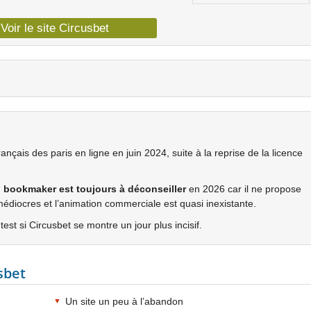
Voir le site Circusbet
ançais des paris en ligne en juin 2024, suite à la reprise de la licence
 bookmaker est toujours à déconseiller
en 2026 car il ne propose
édiocres et l’animation commerciale est quasi inexistante.
st si Circusbet se montre un jour plus incisif.
sbet
Un site un peu à l’abandon