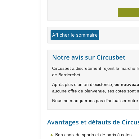
Afficher le sommaire
Notre avis sur Circusbet
Circusbet a discrètement rejoint le marché fr
de Barrierebet.
Après plus d’un an d’existence,
ce nouveau
aucune offre de bienvenue, ses cotes sont m
Nous ne manquerons pas d’actualiser notre te
Avantages et défauts de Circu
Bon choix de sports et de paris à cotes