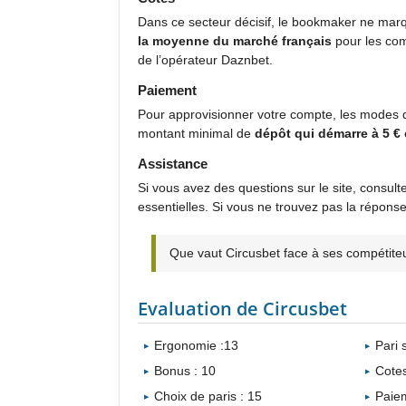
Dans ce secteur décisif, le bookmaker ne marq
la moyenne du marché français
pour les com
de l’opérateur Daznbet.
Paiement
Pour approvisionner votre compte, les modes 
montant minimal de
dépôt qui démarre à 5 €
e
Assistance
Si vous avez des questions sur le site, consul
essentielles. Si vous ne trouvez pas la réponse
Que vaut Circusbet face à ses compétit
Evaluation de Circusbet
Ergonomie :13
Pari 
Bonus : 10
Cotes
Choix de paris : 15
Paiem