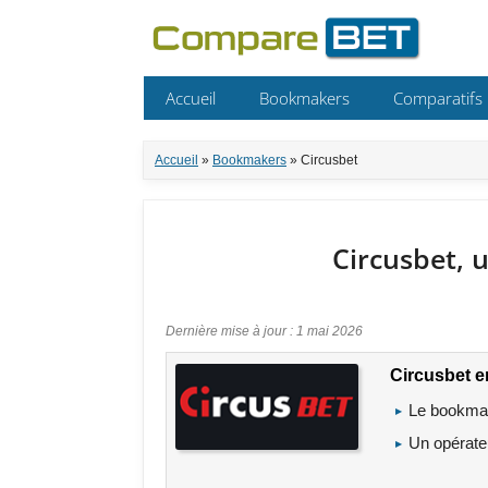
Aller
au
contenu
Accueil
Bookmakers
Comparatifs
Accueil
»
Bookmakers
»
Circusbet
Circusbet, 
Dernière mise à jour : 1 mai 2026
Circusbet e
Le bookmak
Un opérate