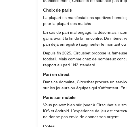
Manifestement, Circusbet ne souhaite pas trop
Choix de paris
La plupart es manifestations sportives homolog
pour la plupart des matchs.
En cas de pari mal engagé, la désormais inc
gains avant la fin de la rencontre. De même, v
pari déjà enregistré (augmenter le montant ou a
Depuis fin 2025, Circusbet propose la fameus
football. Mais comme chez de nombreux concur
rapport au pari 1N2 standard.
Pari en direct
Dans ce domaine, Circusbet procure un service 
sur les joueurs ou équipes qui s’affrontent. En
Paris sur mobile
Vous pouvez bien sûr jouer à Cirscubet sur sma
iOS et Android. L’expérience de jeu est correct
ne donne pas envie de donner son argent.
Cotes