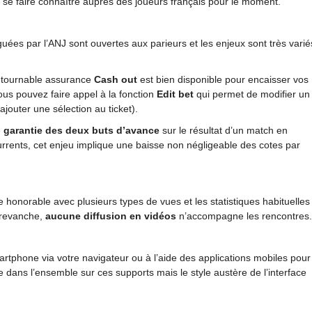
 se faire connaître auprès des joueurs français pour le moment.
uées par l’ANJ sont ouvertes aux parieurs et les enjeux sont très varié
ontournable assurance
Cash out
est bien disponible pour encaisser vos
ous pouvez faire appel à la fonction
Edit bet
qui permet de modifier un
jouter une sélection au ticket).
e
garantie des deux buts d’avance
sur le résultat d’un match en
rents, cet enjeu implique une baisse non négligeable des cotes par
honorable avec plusieurs types de vues et les statistiques habituelles
 revanche,
aucune diffusion en vidéos
n’accompagne les rencontres.
rtphone via votre navigateur ou à l’aide des applications mobiles pour
e dans l’ensemble sur ces supports mais le style austère de l’interface