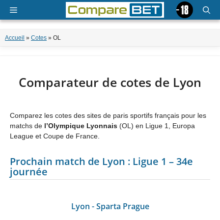
Aller
Menu
au
contenu
Accueil
»
Cotes
»
OL
Comparateur de cotes de Lyon
Comparez les cotes des sites de paris sportifs français pour les
matchs de
l’Olympique Lyonnais
(OL) en Ligue 1, Europa
League et Coupe de France.
Prochain match de Lyon : Ligue 1 – 34e
journée
Lyon - Sparta Prague