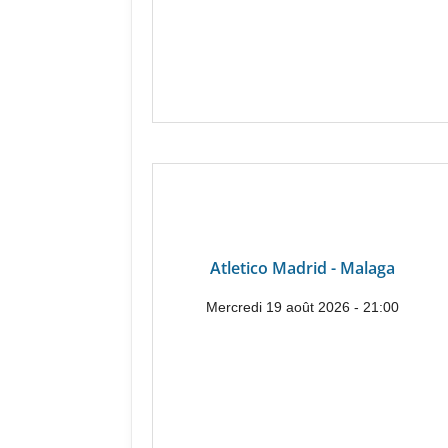
Atletico Madrid - Malaga
Mercredi 19 août 2026 - 21:00