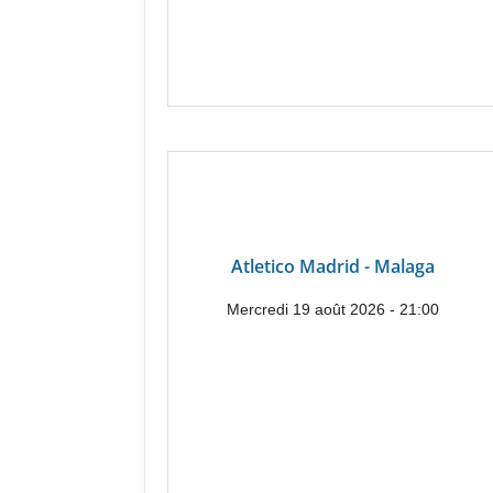
Atletico Madrid - Malaga
Mercredi 19 août 2026 - 21:00