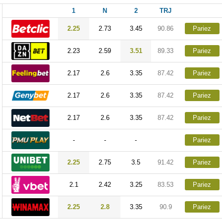
1
N
2
TRJ
2.25
2.73
3.45
90.86
Pariez
2.23
2.59
3.51
89.33
Pariez
2.17
2.6
3.35
87.42
Pariez
2.17
2.6
3.35
87.42
Pariez
2.17
2.6
3.35
87.42
Pariez
-
-
-
Pariez
2.25
2.75
3.5
91.42
Pariez
2.1
2.42
3.25
83.53
Pariez
2.25
2.8
3.35
90.9
Pariez