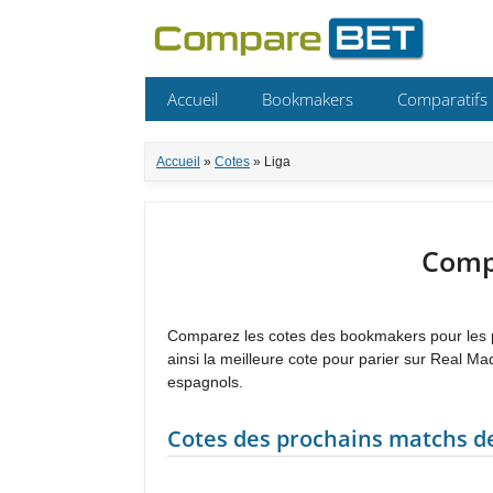
Aller
au
contenu
Accueil
Bookmakers
Comparatifs
Accueil
»
Cotes
»
Liga
Compa
Comparez les cotes des bookmakers pour les
ainsi la meilleure cote pour parier sur Real Mad
espagnols.
Cotes des prochains matchs de