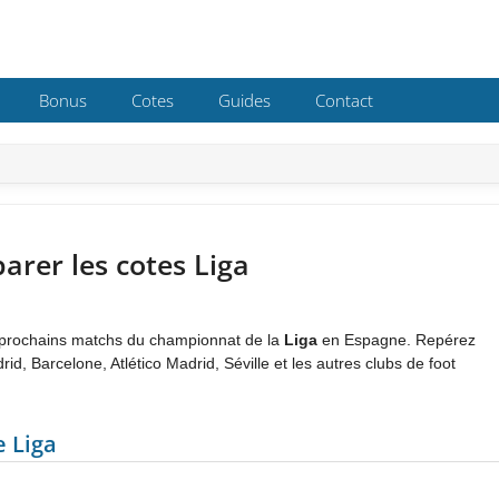
Bonus
Cotes
Guides
Contact
rer les cotes Liga
 prochains matchs du championnat de la
Liga
en Espagne. Repérez
rid, Barcelone, Atlético Madrid, Séville et les autres clubs de foot
 Liga