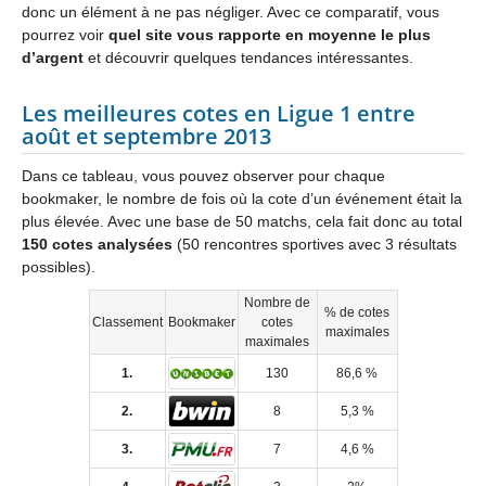
donc un élément à ne pas négliger. Avec ce comparatif, vous
pourrez voir
quel site vous rapporte en moyenne le plus
d’argent
et découvrir quelques tendances intéressantes.
Les meilleures cotes en Ligue 1 entre
août et septembre 2013
Dans ce tableau, vous pouvez observer pour chaque
bookmaker, le nombre de fois où la cote d’un événement était la
plus élevée. Avec une base de 50 matchs, cela fait donc au total
150 cotes analysées
(50 rencontres sportives avec 3 résultats
possibles).
Nombre de
% de cotes
Classement
Bookmaker
cotes
maximales
maximales
1.
130
86,6 %
2.
8
5,3 %
3.
7
4,6 %