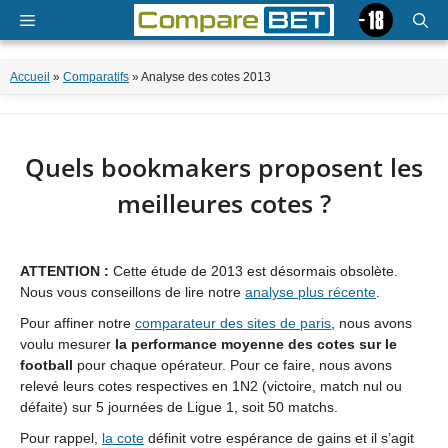
Aller
Menu
au
contenu
Accueil
»
Comparatifs
»
Analyse des cotes 2013
Quels bookmakers proposent les
meilleures cotes ?
ATTENTION :
Cette étude de 2013 est désormais obsolète.
Nous vous conseillons de lire notre
analyse plus récente
.
Pour affiner notre
comparateur des sites de paris
, nous avons
voulu mesurer
la performance moyenne des cotes sur le
football
pour chaque opérateur. Pour ce faire, nous avons
relevé leurs cotes respectives en 1N2 (victoire, match nul ou
défaite) sur 5 journées de Ligue 1, soit 50 matchs.
Pour rappel,
la cote
définit votre espérance de gains et il s’agit