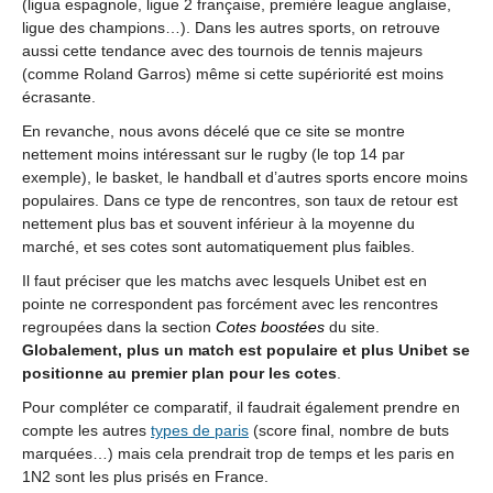
(ligua espagnole, ligue 2 française, première league anglaise,
ligue des champions…). Dans les autres sports, on retrouve
aussi cette tendance avec des tournois de tennis majeurs
(comme Roland Garros) même si cette supériorité est moins
écrasante.
En revanche, nous avons décelé que ce site se montre
nettement moins intéressant sur le rugby (le top 14 par
exemple), le basket, le handball et d’autres sports encore moins
populaires. Dans ce type de rencontres, son taux de retour est
nettement plus bas et souvent inférieur à la moyenne du
marché, et ses cotes sont automatiquement plus faibles.
Il faut préciser que les matchs avec lesquels Unibet est en
pointe ne correspondent pas forcément avec les rencontres
regroupées dans la section
Cotes boostées
du site.
Globalement, plus un match est populaire et plus Unibet se
positionne au premier plan pour les cotes
.
Pour compléter ce comparatif, il faudrait également prendre en
compte les autres
types de paris
(score final, nombre de buts
marquées…) mais cela prendrait trop de temps et les paris en
1N2 sont les plus prisés en France.