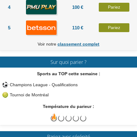
4
100 €
Pariez
5
110 €
Pariez
Voir notre
classement complet
Sur quoi parier ?
Sports au TOP cette semaine :
Champions League - Qualifications
Tournoi de Montréal
Température du parieur :
Pariez avec sérénité