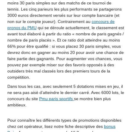
moins 30 paris simples sur des matchs de ce tournoi de
tennis. Les cinq parieurs les plus performants se partagerons
3000 euros directement versés sur leur compte bancaire (et
non sur le compte joueur). Contrairement au
concours de
pronos du PMU
qui se déroule actuellement, le classement est
avant tout élaboré à partir du ratio « nombre de paris gagnés /
nombre de paris placés ». Et ce ratio doit atteindre au moins
66% pour être qualifié : si vous placez 30 paris simples, vous
devrez donc en gagner au moins 20 pour avoir une chance de
faire partie des gagnants. Pour augmenter vos chances, vous
pouvez par exemple miser sur des favoris opposés à des
outsiders très mal classés lors des premiers tours de la
compétition.
Dans tous les cas, avec seulement 5 dotations mises en jeu, il
ne sera pas aisé d’atteindre le dernier carré. Avec 6000 lots, le
concours du site
Pmu paris sportifs
se montre bien plus
ambitieux.
Pour connaître les différents types de promotions disponibles
chez cet opérateur, lisez notre fiche descriptive des
bonus