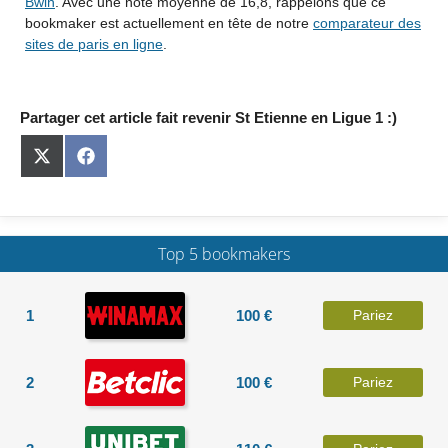
Bwin
. Avec une note moyenne de 16,8, rappelons que ce
bookmaker est actuellement en tête de notre
comparateur des
sites de paris en ligne
.
Partager cet article fait revenir St Etienne en Ligue 1 :)
Share
Share
on
on
X
Facebook
(Twitter)
Top 5 bookmakers
1
100 €
Pariez
2
100 €
Pariez