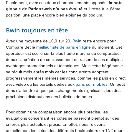
Finalement, avec ces deux chamboulements opposés,
la note
globale de Parionsweb n’a pas évolué
et il reste à la 6ème
position, une place encore bien éloignée du podium.
Bwin toujours en tête
Avec une moyenne de 16,9 sur 20,
Bwin
reste encore pour
Compare Bet le
meilleur site de paris en ligne
du moment. Cet
opérateur est scellé sur la plus haute marche du comparateur
depuis la création de ce classement en raison de ses multiples
avantages promotionnels et techniques. Mais cette hégémonie
se réduit mois après mois car les concurrents adoptent
progressivement les mêmes services, comme les paris en direct
avec vidéo ou les portails dédies aux
paris sur mobiles
. On peut
donc s’attendre à quelques changements significatifs lors des
prochaines distributions des bulletins de notes.
Pour obtenir une comparaison encore plus précise, les
évaluations concernant les cotes se baseront bientôt sur des
critères plus actuels et précis. En effet, nous relevons
actuellement les cotes des différents bookmakers en 1N2 pour