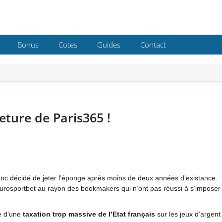
Bonus
Cotes
Guides
Contact
ture de Paris365 !
onc décidé de jeter l’éponge après moins de deux années d’existance.
 Eurosportbet au rayon des bookmakers qui n’ont pas réussi à s’imposer
e d’une
taxation trop massive de l’Etat français
sur les jeux d’argent