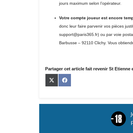
jours maximum selon l’opérateur.
Votre compte joueur est encore temp
donc leur faire parvenir vos pièces justi
support@paris365.fr) ou par voie postal
Barbusse – 92110 Clichy. Vous obtiend
Partager cet article fait revenir St Etienne 
Share
Share
on
on
X
Facebook
(Twitter)