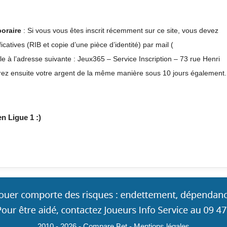
oraire
: Si vous vous êtes inscrit récemment sur ce site, vous devez
ficatives (RIB et copie d’une pièce d’identité) par mail (
e à l’adresse suivante : Jeux365 – Service Inscription – 73 rue Henri
rez ensuite votre argent de la même manière sous 10 jours également.
en Ligue 1 :)
2010 - 2026 - Compare Bet -
Mentions légales