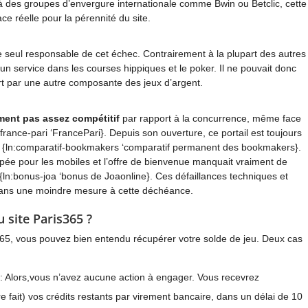
 à des groupes d’envergure internationale comme Bwin ou Betclic, cette
e réelle pour la pérennité du site.
le seul responsable de cet échec. Contrairement à la plupart des autres
un service dans les courses hippiques et le poker. Il ne pouvait donc
t par une autre composante des jeux d’argent.
ement pas assez compétitif
par rapport à la concurrence, même face
france-pari ‘FrancePari}. Depuis son ouverture, ce portail est toujours
re {ln:comparatif-bookmakers ‘comparatif permanent des bookmakers}.
pée pour les mobiles et l’offre de bienvenue manquait vraiment de
n:bonus-joa ‘bonus de Joaonline}. Ces défaillances techniques et
dans une moindre mesure à cette déchéance.
site Paris365 ?
s365, vous pouvez bien entendu récupérer votre solde de jeu. Deux cas
: Alors,vous n’avez aucune action à engager. Vous recevrez
 fait) vos crédits restants par virement bancaire, dans un délai de 10