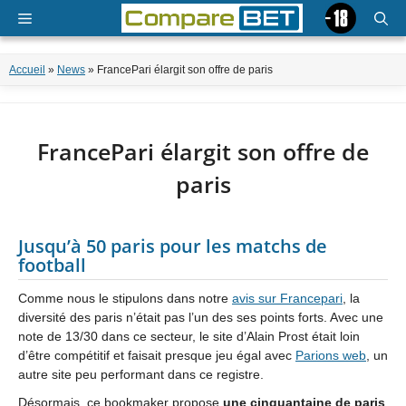
Aller
Menu
au
contenu
Accueil
»
News
»
FrancePari élargit son offre de paris
FrancePari élargit son offre de
paris
Jusqu’à 50 paris pour les matchs de
football
Comme nous le stipulons dans notre
avis sur Francepari
, la
diversité des paris n’était pas l’un des ses points forts. Avec une
note de 13/30 dans ce secteur, le site d’Alain Prost était loin
d’être compétitif et faisait presque jeu égal avec
Parions web
, un
autre site peu performant dans ce registre.
Désormais, ce bookmaker propose
une cinquantaine de paris