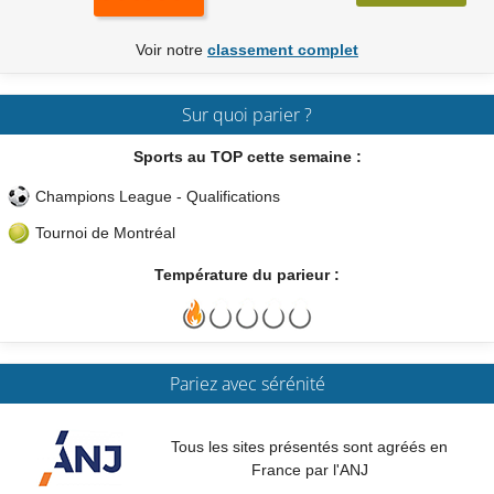
Voir notre
classement complet
Sur quoi parier ?
Sports au TOP cette semaine :
Champions League - Qualifications
Tournoi de Montréal
Température du parieur :
Pariez avec sérénité
Tous les sites présentés sont agréés en
France par l'ANJ