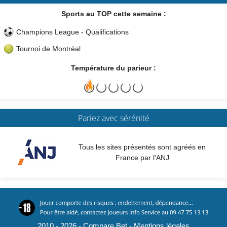
Sports au TOP cette semaine :
Champions League - Qualifications
Tournoi de Montréal
Température du parieur :
Pariez avec sérénité
Tous les sites présentés sont agréés en
France par l'ANJ
2010 - 2026 - Compare Bet -
Mentions légales