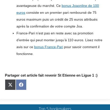
avantageuse du marché. Ce
bonus Joaonline de 100
euros
consiste en un premier pari remboursé de 75
euros maximum puis un crédit de 25 euros attribués
après la confirmation de votre compte Joa.
France-Pari n’est pas en reste avec sa promotion
d’entrée qui peut monter jusqu’à 110 euros. Lisez notre
avis sur ce
bonus France-Pari
pour savoir comment il
fonctionne.
Partager cet article fait revenir St Etienne en Ligue 1 :)
Share
Share
on
on
X
Facebook
(Twitter)
Top 5 bookmakers