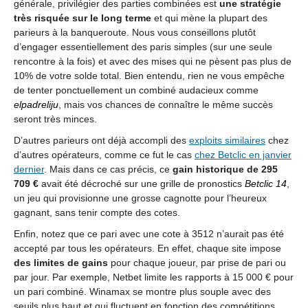
générale, privilégier des parties combinées est
une stratégie
très risquée sur le long terme
et qui mène la plupart des
parieurs à la banqueroute. Nous vous conseillons plutôt
d’engager essentiellement des paris simples (sur une seule
rencontre à la fois) et avec des mises qui ne pèsent pas plus de
10% de votre solde total. Bien entendu, rien ne vous empêche
de tenter ponctuellement un combiné audacieux comme
elpadreliju
, mais vos chances de connaître le même succès
seront très minces.
D’autres parieurs ont déjà accompli des
exploits similaires
chez
d’autres opérateurs, comme ce fut le cas
chez Betclic en janvier
dernier
. Mais dans ce cas précis, ce
gain historique de 295
709 €
avait été décroché sur une grille de pronostics
Betclic 14
,
un jeu qui provisionne une grosse cagnotte pour l’heureux
gagnant, sans tenir compte des cotes.
Enfin, notez que ce pari avec une cote à 3512 n’aurait pas été
accepté par tous les opérateurs. En effet, chaque site impose
des limites de gains
pour chaque joueur, par prise de pari ou
par jour. Par exemple, Netbet limite les rapports à 15 000 € pour
un pari combiné. Winamax se montre plus souple avec des
seuils plus haut et qui fluctuent en fonction des compétitions