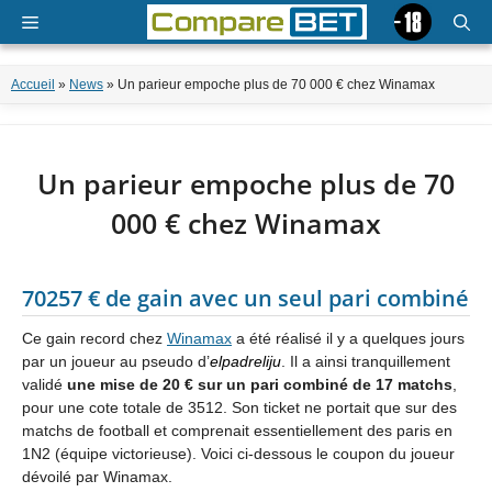
Aller
Menu
au
contenu
Accueil
»
News
»
Un parieur empoche plus de 70 000 € chez Winamax
Un parieur empoche plus de 70
000 € chez Winamax
70257 € de gain avec un seul pari combiné
Ce gain record chez
Winamax
a été réalisé il y a quelques jours
par un joueur au pseudo d’
elpadreliju
. Il a ainsi tranquillement
validé
une mise de 20 € sur un pari combiné de 17 matchs
,
pour une cote totale de 3512. Son ticket ne portait que sur des
matchs de football et comprenait essentiellement des paris en
1N2 (équipe victorieuse). Voici ci-dessous le coupon du joueur
dévoilé par Winamax.