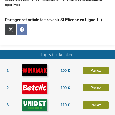
sportives.
Partager cet article fait revenir St Etienne en Ligue 1 :)
Share
Share
on
on
X
Facebook
(Twitter)
Top 5 bookmakers
1
100 €
Pariez
2
100 €
Pariez
3
110 €
Pariez