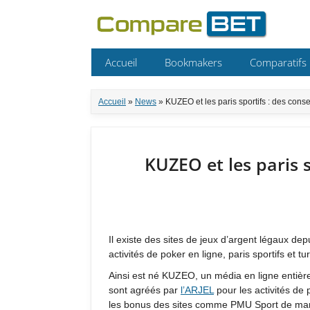
Aller
au
contenu
Accueil
Bookmakers
Comparatifs
Accueil
»
News
»
KUZEO et les paris sportifs : des cons
KUZEO et les paris s
Il existe des sites de jeux d’argent légaux de
activités de poker en ligne, paris sportifs et 
Ainsi est né KUZEO, un média en ligne entière
sont agréés par
l’ARJEL
pour les activités de 
les bonus des sites comme PMU Sport de mani