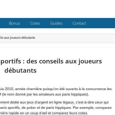
Bonus
Cotes
Guides
Contact
eils aux joueurs débutants
portifs : des conseils aux joueurs
débutants
puis 2010, année charnière puisqu’on été ouverts à la concurrence les
turf (le nom donné par les amateurs aux paris hippiques).
ment dédié aux jeux d’argent en ligne légaux, c’est-à-dire ceux qui
paris sportifs, de poker et de paris hippiques. Par exemple, comparez
ère rapide en un coup d’œil et comparez leurs cotes.