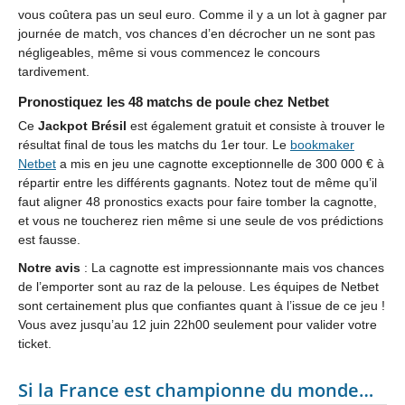
vous coûtera pas un seul euro. Comme il y a un lot à gagner par
journée de match, vos chances d’en décrocher un ne sont pas
négligeables, même si vous commencez le concours
tardivement.
Pronostiquez les 48 matchs de poule chez Netbet
Ce
Jackpot Brésil
est également gratuit et consiste à trouver le
résultat final de tous les matchs du 1er tour. Le
bookmaker
Netbet
a mis en jeu une cagnotte exceptionnelle de 300 000 € à
répartir entre les différents gagnants. Notez tout de même qu’il
faut aligner 48 pronostics exacts pour faire tomber la cagnotte,
et vous ne toucherez rien même si une seule de vos prédictions
est fausse.
Notre avis
: La cagnotte est impressionnante mais vos chances
de l’emporter sont au raz de la pelouse. Les équipes de Netbet
sont certainement plus que confiantes quant à l’issue de ce jeu !
Vous avez jusqu’au 12 juin 22h00 seulement pour valider votre
ticket.
Si la France est championne du monde…