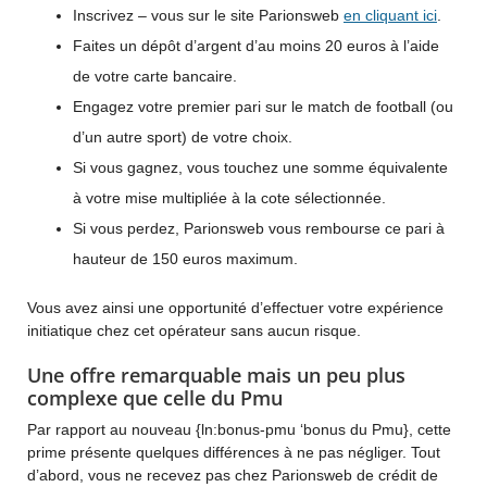
Inscrivez – vous sur le site Parionsweb
en cliquant ici
.
Faites un dépôt d’argent d’au moins 20 euros à l’aide
de votre carte bancaire.
Engagez votre premier pari sur le match de football (ou
d’un autre sport) de votre choix.
Si vous gagnez, vous touchez une somme équivalente
à votre mise multipliée à la cote sélectionnée.
Si vous perdez, Parionsweb vous rembourse ce pari à
hauteur de 150 euros maximum.
Vous avez ainsi une opportunité d’effectuer votre expérience
initiatique chez cet opérateur sans aucun risque.
Une offre remarquable mais un peu plus
complexe que celle du Pmu
Par rapport au nouveau {ln:bonus-pmu ‘bonus du Pmu}, cette
prime présente quelques différences à ne pas négliger. Tout
d’abord, vous ne recevez pas chez Parionsweb de crédit de