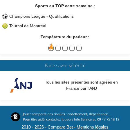
Sports au TOP cette semaine :
Champions League - Qualifications
Tournoi de Montréal
Température du parieur :
Pariez avec sérénité
Tous les sites présentés sont agréés en
France par l'ANJ
2010 - 2026 - Compare Bet -
Mentions légales