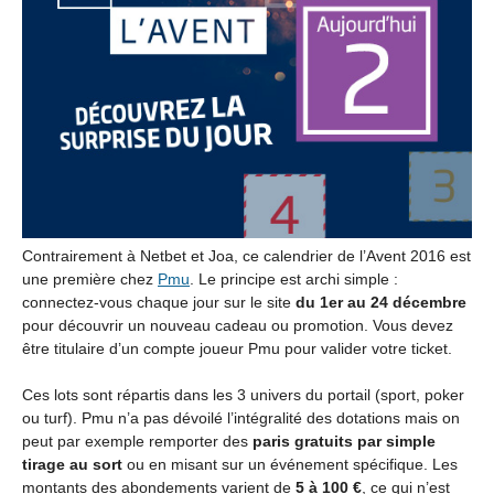
Contrairement à Netbet et Joa, ce calendrier de l’Avent 2016 est
une première chez
Pmu
. Le principe est archi simple :
connectez-vous chaque jour sur le site
du 1er au 24 décembre
pour découvrir un nouveau cadeau ou promotion. Vous devez
être titulaire d’un compte joueur Pmu pour valider votre ticket.
Ces lots sont répartis dans les 3 univers du portail (sport, poker
ou turf). Pmu n’a pas dévoilé l’intégralité des dotations mais on
peut par exemple remporter des
paris gratuits par simple
tirage au sort
ou en misant sur un événement spécifique. Les
montants des abondements varient de
5 à 100 €
, ce qui n’est