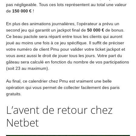
pas négligeable. Tous ces lots représentent au total une valeur
de
150 000 €
!
En plus des animations journalières, l’opérateur a prévu un
second jeu qui garantit un jackpot final de
50 000 €
de bonus.
Ce beau pactole sera réparti entre tous les clients qui auront
joué au moins une fois à ce jeu spécifique. Il suffit de préciser
votre numéro de client Pmu pour valider votre ticket jackpot et
vous avez aussi le droit de jouer tous les jours. Votre part du
gâteau sera calculé en fonction du nombre de vos participations
(soit 23 au maximum).
Au final, ce calendrier chez Pmu est vraiment une belle
opération qui vous permet de collecter facilement des paris
gratuits.
L’avent de retour chez
Netbet