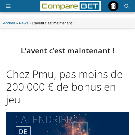
Aller
Menu
au
contenu
Accueil
»
News
»
L’avent c’est maintenant !
L’avent c’est maintenant !
Chez Pmu, pas moins de
200 000 € de bonus en
jeu