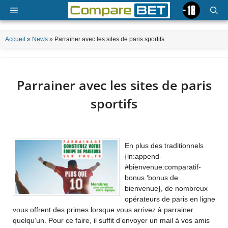
Aller
Menu
au
contenu
Accueil
»
News
»
Parrainer avec les sites de paris sportifs
Parrainer avec les sites de paris
sportifs
En plus des traditionnels
{ln:append-
#bienvenue:comparatif-
bonus ‘bonus de
bienvenue}, de nombreux
opérateurs de paris en ligne
vous offrent des primes lorsque vous arrivez à parrainer
quelqu’un. Pour ce faire, il suffit d’envoyer un mail à vos amis