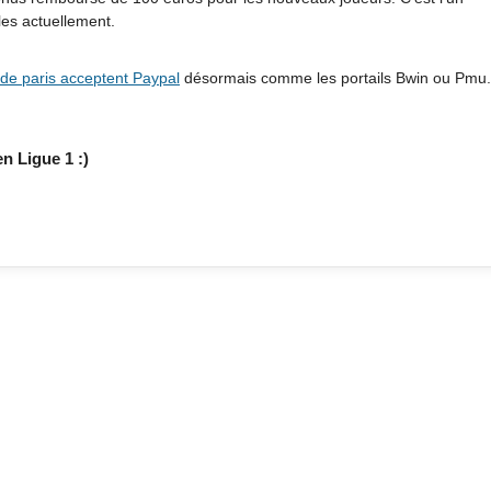
les actuellement.
 de paris acceptent Paypal
désormais comme les portails Bwin ou Pmu.
en Ligue 1 :)