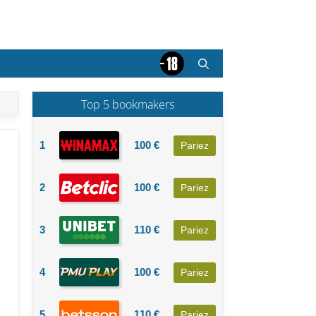
Top 5 bookmakers
1
100 €
Pariez
2
100 €
Pariez
3
110 €
Pariez
4
100 €
Pariez
5
110 €
Pariez