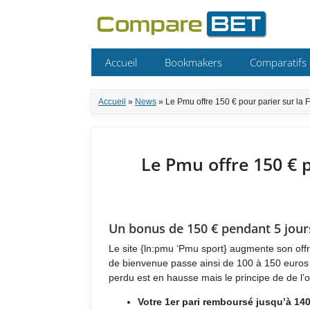
Aller
au
contenu
Accueil
Bookmakers
Comparatifs
Accueil
»
News
»
Le Pmu offre 150 € pour parier sur la 
Le Pmu offre 150 € p
Un bonus de 150 € pendant 5 jou
Le site {ln:pmu ‘Pmu sport} augmente son off
de bienvenue passe ainsi de 100 à 150 euros
perdu est en hausse mais le principe de de l’o
Votre 1er pari remboursé jusqu’à 140