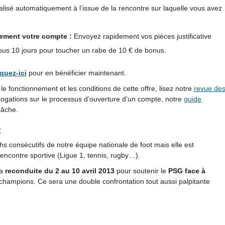
alisé automatiquement à l’issue de la rencontre sur laquelle vous avez
dement votre compte :
Envoyez rapidement vos pièces justificative
sous 10 jours pour toucher un rabe de 10 € de bonus.
iquez-ici
pour en bénéficier maintenant.
 le fonctionnement et les conditions de cette offre, lisez notre
revue de
rogations sur le processus d’ouverture d’un compte, notre
guide
tâche.
x
hs consécutifs de notre équipe nationale de foot mais elle est
rencontre sportive (Ligue 1, tennis, rugby…).
ra
reconduite du 2 au 10 avril 2013
pour soutenir le
PSG face à
 champions. Ce sera une double confrontation tout aussi palpitante