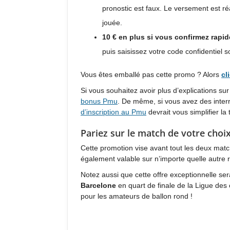
pronostic est faux. Le versement est ré
jouée.
10 € en plus si vous confirmez rapi
puis saisissez votre code confidentiel 
Vous êtes emballé pas cette promo ? Alors
cl
Si vous souhaitez avoir plus d’explications sur
bonus Pmu
. De même, si vous avez des inter
d’inscription au Pmu
devrait vous simplifier la 
Pariez sur le match de votre choi
Cette promotion vise avant tout les deux matc
également valable sur n’importe quelle autre 
Notez aussi que cette offre exceptionnelle se
Barcelone
en quart de finale de la Ligue des
pour les amateurs de ballon rond !