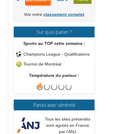
Voir notre
classement complet
Sur quoi parier ?
Sports au TOP cette semaine :
s
Champions League - Qualifications
Tournoi de Montréal
Température du parieur :
Pariez avec sérénité
Tous les sites présentés
sont agréés en France
par l'ANJ