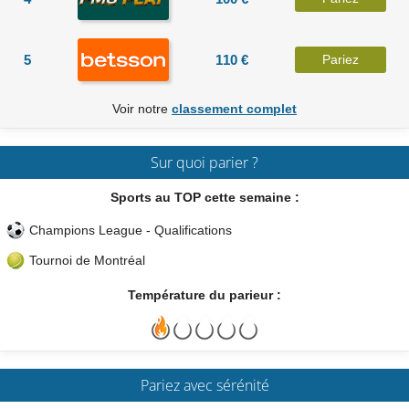
5
110 €
Pariez
Voir notre
classement complet
Sur quoi parier ?
Sports au TOP cette semaine :
Champions League - Qualifications
Tournoi de Montréal
Température du parieur :
Pariez avec sérénité