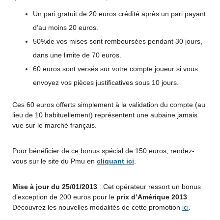
Un pari gratuit de 20 euros crédité après un pari payant
d’au moins 20 euros.
50%de vos mises sont remboursées pendant 30 jours,
dans une limite de 70 euros.
60 euros sont versés sur votre compte joueur si vous
envoyez vos pièces justificatives sous 10 jours.
Ces 60 euros offerts simplement à la validation du compte (au
lieu de 10 habituellement) représentent une aubaine jamais
vue sur le marché français.
Pour bénéficier de ce bonus spécial de 150 euros, rendez-
vous sur le site du Pmu en
cliquant ici
.
Mise à jour du 25/01/2013
: Cet opérateur ressort un bonus
d’exception de 200 euros pour le
prix d’Amérique 2013
.
Découvrez les nouvelles modalités de cette promotion
ici
.