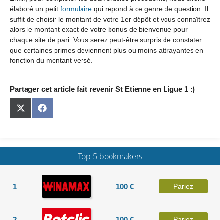
élaboré un petit
formulaire
qui répond à ce genre de question. Il
suffit de choisir le montant de votre 1er dépôt et vous connaîtrez
alors le montant exact de votre bonus de bienvenue pour
chaque site de pari. Vous serez peut-être surpris de constater
que certaines primes deviennent plus ou moins attrayantes en
fonction du montant versé.
Partager cet article fait revenir St Etienne en Ligue 1 :)
Share
Share
on
on
X
Facebook
(Twitter)
Top 5 bookmakers
1
100 €
Pariez
2
100 €
Pariez