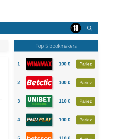
Top 5 bookmakers
1
100 €
Pariez
2
100 €
Pariez
3
110 €
Pariez
.
4
100 €
Pariez
5
110 €
Pariez