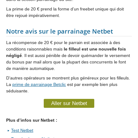
La prime de 20 € prend la forme d’un freebet unique qui doit
être rejoué impérativement.
Notre avis sur le parrainage Netbet
La récompense de 20 € pour le parrain est associée à des
conditions raisonnables mais
le filleul est une nouvelle fois
négligé
. Il est aussi pénible de devoir quémander le versement
du bonus par mail alors que la plupart des concurrents le font
de manière automatique.
D’autres opérateurs se montrent plus généreux pour les filleuls.
La
prime de parrainage Betclic
est par exemple bien plus
séduisante.
Aller sur Netbet
Plus d’infos sur Netbet :
Test Netbet