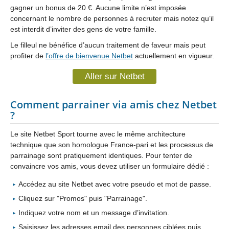
gagner un bonus de 20 €. Aucune limite n’est imposée
concernant le nombre de personnes à recruter mais notez qu’il
est interdit d’inviter des gens de votre famille.
Le filleul ne bénéfice d’aucun traitement de faveur mais peut
profiter de
l’offre de bienvenue Netbet
actuellement en vigueur.
Aller sur Netbet
Comment parrainer via amis chez Netbet
?
Le site Netbet Sport tourne avec le même architecture
technique que son homologue France-pari et les processus de
parrainage sont pratiquement identiques. Pour tenter de
convaincre vos amis, vous devez utiliser un formulaire dédié :
Accédez au site Netbet avec votre pseudo et mot de passe.
Cliquez sur "Promos" puis "Parrainage".
Indiquez votre nom et un message d’invitation.
Saisissez les adresses email des personnes ciblées puis