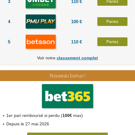
3
110 €
Pariez
4
100 €
Pariez
5
110 €
Pariez
Voir notre
classement complet
Nouveau bonus !
1er pari remboursé si perdu (
100€
max)
Depuis le 27 mai 2026