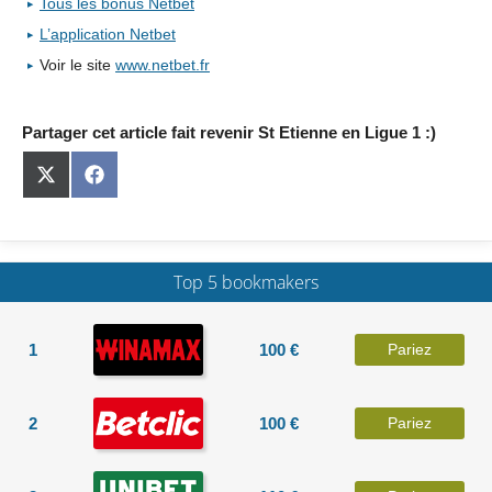
Tous les bonus Netbet
L’application Netbet
Voir le site
www.netbet.fr
Partager cet article fait revenir St Etienne en Ligue 1 :)
Share
Share
on
on
X
Facebook
(Twitter)
Top 5 bookmakers
1
100 €
Pariez
2
100 €
Pariez