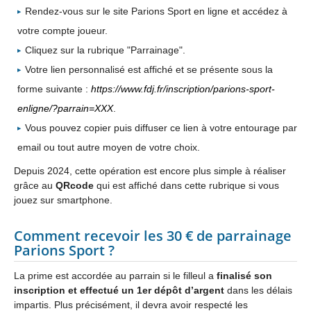
Rendez-vous sur le site Parions Sport en ligne et accédez à
votre compte joueur.
Cliquez sur la rubrique "Parrainage".
Votre lien personnalisé est affiché et se présente sous la
forme suivante :
https://www.fdj.fr/inscription/parions-sport-
enligne/?parrain=XXX
.
Vous pouvez copier puis diffuser ce lien à votre entourage par
email ou tout autre moyen de votre choix.
Depuis 2024, cette opération est encore plus simple à réaliser
grâce au
QRcode
qui est affiché dans cette rubrique si vous
jouez sur smartphone.
Comment recevoir les 30 € de parrainage
Parions Sport ?
La prime est accordée au parrain si le filleul a
finalisé son
inscription et effectué un 1er dépôt d’argent
dans les délais
impartis. Plus précisément, il devra avoir respecté les