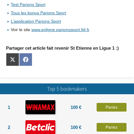
Test Parions Sport
Tous les bonus Parions Sport
L’application Parions Sport
Voir le site
www.enligne.parionssport.fdj.fr
Partager cet article fait revenir St Etienne en Ligue 1 :)
Share
Share
on
on
X
Facebook
(Twitter)
Top 5 bookmakers
1
100 €
Pariez
2
100 €
Pariez