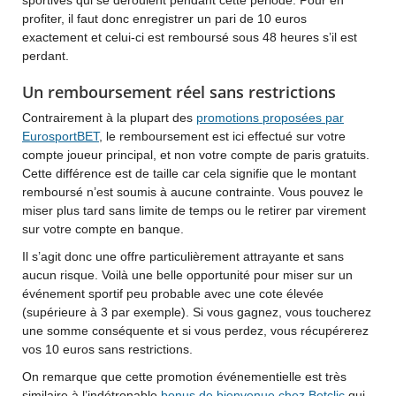
sportives qui se déroulent pendant cette période. Pour en
profiter, il faut donc enregistrer un pari de 10 euros
exactement et celui-ci est remboursé sous 48 heures s’il est
perdant.
Un remboursement réel sans restrictions
Contrairement à la plupart des
promotions proposées par
EurosportBET
, le remboursement est ici effectué sur votre
compte joueur principal, et non votre compte de paris gratuits.
Cette différence est de taille car cela signifie que le montant
remboursé n’est soumis à aucune contrainte. Vous pouvez le
miser plus tard sans limite de temps ou le retirer par virement
sur votre compte en banque.
Il s’agit donc une offre particulièrement attrayante et sans
aucun risque. Voilà une belle opportunité pour miser sur un
événement sportif peu probable avec une cote élevée
(supérieure à 3 par exemple). Si vous gagnez, vous toucherez
une somme conséquente et si vous perdez, vous récupérerez
vos 10 euros sans restrictions.
On remarque que cette promotion événementielle est très
similaire à l’indétronable
bonus de bienvenue chez Betclic
qui