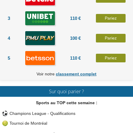
3
110 €
Pariez
4
100 €
Pariez
5
110 €
Pariez
Voir notre
classement complet
Sur quoi parier ?
Sports au TOP cette semaine :
Champions League - Qualifications
Tournoi de Montréal