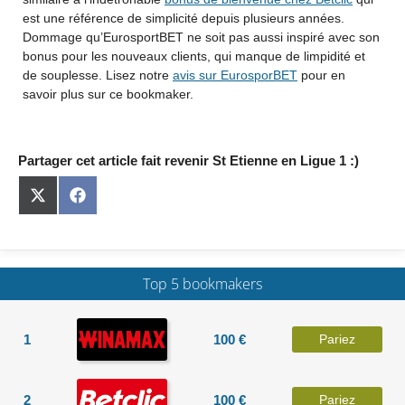
est une référence de simplicité depuis plusieurs années.
Dommage qu’EurosportBET ne soit pas aussi inspiré avec son
bonus pour les nouveaux clients, qui manque de limpidité et
de souplesse. Lisez notre
avis sur EurosporBET
pour en
savoir plus sur ce bookmaker.
Partager cet article fait revenir St Etienne en Ligue 1 :)
Share
Share
on
on
X
Facebook
(Twitter)
Top 5 bookmakers
1
100 €
Pariez
2
100 €
Pariez