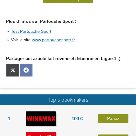
Plus d’infos sur Partouche Sport :
Test Partouche Sport
Voir le site
www.partouchesport.fr
Partager cet article fait revenir St Etienne en Ligue 1 :)
Share
Share
on
on
X
Facebook
(Twitter)
Top 5 bookmakers
1
100 €
Pariez