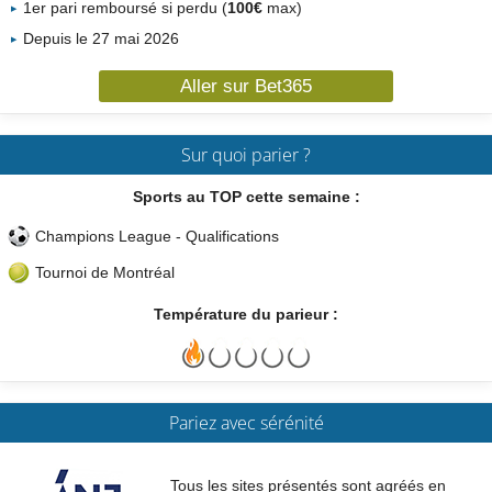
1er pari remboursé si perdu (
100€
max)
Depuis le 27 mai 2026
Aller sur Bet365
Sur quoi parier ?
Sports au TOP cette semaine :
Champions League - Qualifications
Tournoi de Montréal
Température du parieur :
Pariez avec sérénité
Tous les sites présentés sont agréés en