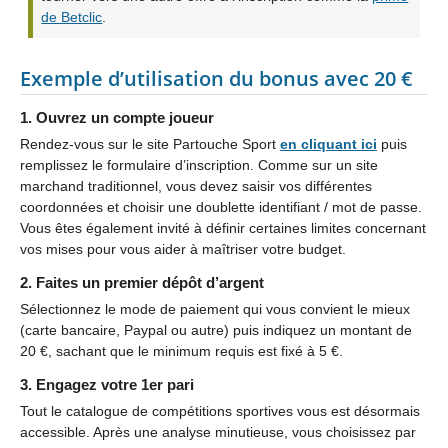
de Betclic
.
Exemple d’utilisation du bonus avec 20 €
1. Ouvrez un compte joueur
Rendez-vous sur le site Partouche Sport
en cliquant ici
puis
remplissez le formulaire d’inscription. Comme sur un site
marchand traditionnel, vous devez saisir vos différentes
coordonnées et choisir une doublette identifiant / mot de passe.
Vous êtes également invité à définir certaines limites concernant
vos mises pour vous aider à maîtriser votre budget.
2. Faites un premier dépôt d’argent
Sélectionnez le mode de paiement qui vous convient le mieux
(carte bancaire, Paypal ou autre) puis indiquez un montant de
20 €, sachant que le minimum requis est fixé à 5 €.
3. Engagez votre 1er pari
Tout le catalogue de compétitions sportives vous est désormais
accessible. Après une analyse minutieuse, vous choisissez par