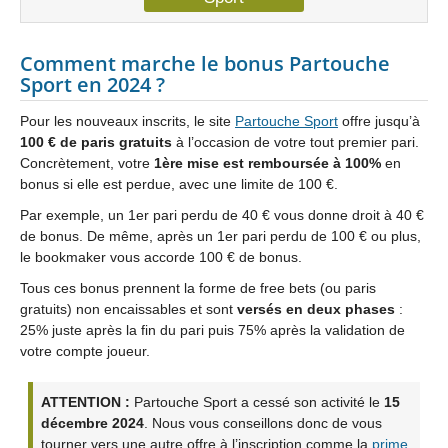
Comment marche le bonus Partouche
Sport en 2024 ?
Pour les nouveaux inscrits, le site
Partouche Sport
offre jusqu’à
100 € de paris gratuits
à l’occasion de votre tout premier pari.
Concrètement, votre
1ère mise est remboursée à 100%
en
bonus si elle est perdue, avec une limite de 100 €.
Par exemple, un 1er pari perdu de 40 € vous donne droit à 40 €
de bonus. De même, après un 1er pari perdu de 100 € ou plus,
le bookmaker vous accorde 100 € de bonus.
Tous ces bonus prennent la forme de free bets (ou paris
gratuits) non encaissables et sont
versés en deux phases
:
25% juste après la fin du pari puis 75% après la validation de
votre compte joueur.
ATTENTION :
Partouche Sport a cessé son activité le
15
décembre 2024
. Nous vous conseillons donc de vous
tourner vers une autre offre à l’inscription comme la
prime