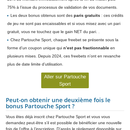
75% à l’issue du processus de validation de vos documents.
Les deux bonus obtenus sont des
paris gratuits
: ces crédits
de jeu ne sont pas encaissables et si vous misez avec un pari
gratuit, vous ne touchez que le gain NET du pari. .
Chez Partouche Sport, chaque freebet se présente sous la
forme d’un coupon unique qui
n’est pas fractionnable
en
plusieurs mises. Depuis 2024, ces freebets n’ont en revanche
plus de date limite d’utilisation.
Aller sur Partouche
Sport
Peut-on obtenir une deuxième fois le
bonus Partouche Sport ?
Vous êtes déjà inscrit chez Partouche Sport et vous vous
demandez peut-être s’il est possible de bénéficier une nouvelle
fois de l’offre à l’inscription. D’après le règlement disponible sur