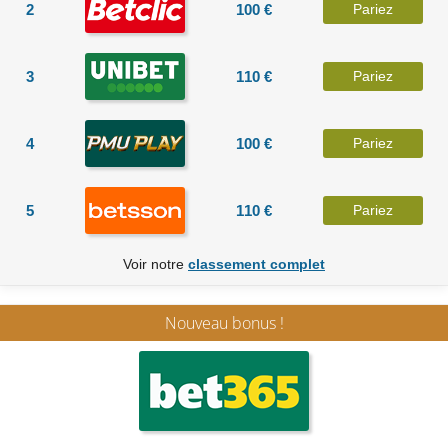
2
100 €
Pariez
3
110 €
Pariez
4
100 €
Pariez
5
110 €
Pariez
Voir notre
classement complet
Nouveau bonus !