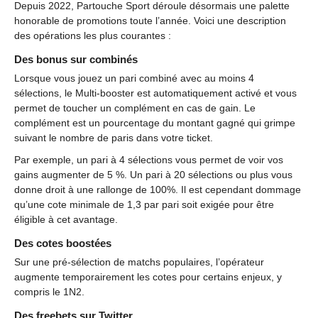
Depuis 2022, Partouche Sport déroule désormais une palette
honorable de promotions toute l’année. Voici une description
des opérations les plus courantes :
Des bonus sur combinés
Lorsque vous jouez un pari combiné avec au moins 4
sélections, le Multi-booster est automatiquement activé et vous
permet de toucher un complément en cas de gain. Le
complément est un pourcentage du montant gagné qui grimpe
suivant le nombre de paris dans votre ticket.
Par exemple, un pari à 4 sélections vous permet de voir vos
gains augmenter de 5 %. Un pari à 20 sélections ou plus vous
donne droit à une rallonge de 100%. Il est cependant dommage
qu’une cote minimale de 1,3 par pari soit exigée pour être
éligible à cet avantage.
Des cotes boostées
Sur une pré-sélection de matchs populaires, l’opérateur
augmente temporairement les cotes pour certains enjeux, y
compris le 1N2.
Des freebets sur Twitter