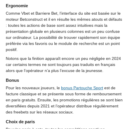
Ergonomie
Comme Vbet et Barriere Bet, l’interface du site est basée sur le
moteur Betconstruct et il en résulte les mêmes atouts et défauts
: toutes les actions de base sont assez intuitives mais la
présentation globale en plusieurs colonnes est un peu confuse
sur ordinateur. La possibilité de trouver rapidement son équipe
préférée via les favoris ou le module de recherche est un point
positif.
Notons que la finition apparaît encore un peu négligée en 2024
car certains termes ne sont toujours pas traduits en français
alors que l’opérateur n’a plus l’excuse de la jeunesse.
Bonus
Pour les nouveaux joueurs, le
bonus Partouche Sport
est de
facture classique et se présente sous forme de remboursement
en paris gratuits. Ensuite, les promotions régulières se sont bien
diversifiées depuis 2021 et l’opérateur distribue régulièrement
des freebets sur les réseaux sociaux.
Choix de paris