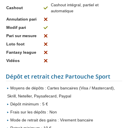
Cashout intégral, partiel et
Cashout
automatique
Annulation
pari
Modif
pari
Pari sur mesure
Loto foot
Fantasy league
Vidéos
Dépôt et retrait chez Partouche Sport
Moyens de dépôts : Cartes bancaires (Visa / Mastercard),
Skrill, Neteller, Paysafecard, Paypal
Dépôt minimum : 5 €
Frais sur les dépôts : Non
Mode de retrait des gains : Virement bancaire