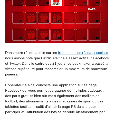
Dans notre récent article sur les
freebets et les réseaux sociaux
,
nous avions noté que Betclic était déjà assez actif sur Facebook
et Twitter. Dans le cadre des 21 jours, ce bookmaker a passé la
vitesse supérieure pour rassembler un maximum de nouveaux
joueurs.
L’opérateur a ainsi concocté une application sur sa page
Facebook qui vous permet de gagner de multiples cadeaux :
des paris gratuits bien sûr mais également des maillots de
football, des abonnements à des magazines de sport ou des
tablettes tactiles. Il suffit d’aimer la page FB du site pour
participer et l’attribution des lots se déroule aléatoirement par