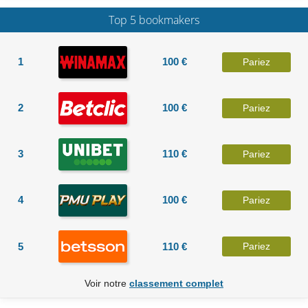
Top 5 bookmakers
1
100 €
Pariez
2
100 €
Pariez
3
110 €
Pariez
4
100 €
Pariez
5
110 €
Pariez
Voir notre
classement complet