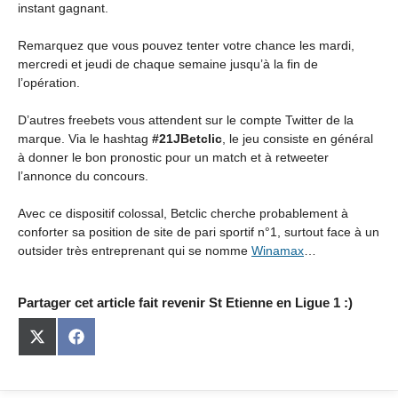
instant gagnant.
Remarquez que vous pouvez tenter votre chance les mardi,
mercredi et jeudi de chaque semaine jusqu’à la fin de
l’opération.
D’autres freebets vous attendent sur le compte Twitter de la
marque. Via le hashtag
#21JBetclic
, le jeu consiste en général
à donner le bon pronostic pour un match et à retweeter
l’annonce du concours.
Avec ce dispositif colossal, Betclic cherche probablement à
conforter sa position de site de pari sportif n°1, surtout face à un
outsider très entreprenant qui se nomme
Winamax
…
Partager cet article fait revenir St Etienne en Ligue 1 :)
Share
Share
on
on
X
Facebook
(Twitter)