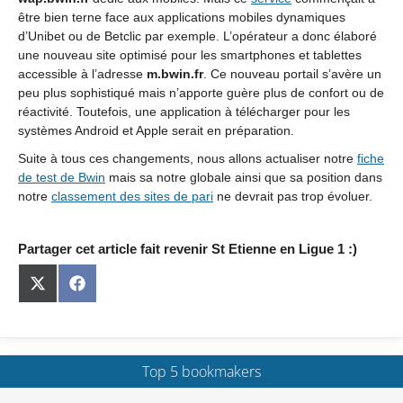
être bien terne face aux applications mobiles dynamiques
d’Unibet ou de Betclic par exemple. L’opérateur a donc élaboré
une nouveau site optimisé pour les smartphones et tablettes
accessible à l’adresse
m.bwin.fr
. Ce nouveau portail s’avère un
peu plus sophistiqué mais n’apporte guère plus de confort ou de
réactivité. Toutefois, une application à télécharger pour les
systèmes Android et Apple serait en préparation.
Suite à tous ces changements, nous allons actualiser notre
fiche
de test de Bwin
mais sa notre globale ainsi que sa position dans
notre
classement des sites de pari
ne devrait pas trop évoluer.
Partager cet article fait revenir St Etienne en Ligue 1 :)
Share
Share
on
on
X
Facebook
(Twitter)
Top 5 bookmakers