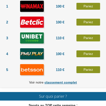
1
100 €
Pariez
2
100 €
Pariez
3
110 €
Pariez
4
100 €
Pariez
5
110 €
Pariez
Voir notre
classement complet
Sur quoi parier ?
Sports au TOP cette semaine :