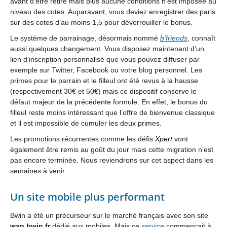
avant d’être retiré mais plus aucune conditions n’est imposée au
niveau des cotes. Auparavant, vous deviez enregistrer des paris
sur des cotes d’au moins 1,5 pour déverrouiller le bonus.
Le système de parrainage, désormais nommé
b’friends
, connaît
aussi quelques changement. Vous disposez maintenant d’un
lien d’inscription personnalisé que vous pouvez diffuser par
exemple sur Twitter, Facebook ou votre blog personnel. Les
primes pour le parrain et le filleul ont été revus à la hausse
(respectivement 30€ et 50€) mais ce dispositif conserve le
défaut majeur de la précédente formule. En effet, le bonus du
filleul reste moins intéressant que l’offre de bienvenue classique
et il est impossible de cumuler les deux primes.
Les promotions récurrentes comme les défis
Xpert
vont
également être remis au goût du jour mais cette migration n’est
pas encore terminée. Nous reviendrons sur cet aspect dans les
semaines à venir.
Un site mobile plus performant
Bwin a été un précurseur sur le marché français avec son site
wap.bwin.fr
dédié aux mobiles. Mais ce
service
commençait à